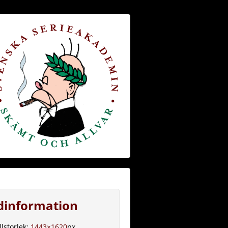
ldinformation
llstorlek:
1443×1620
px