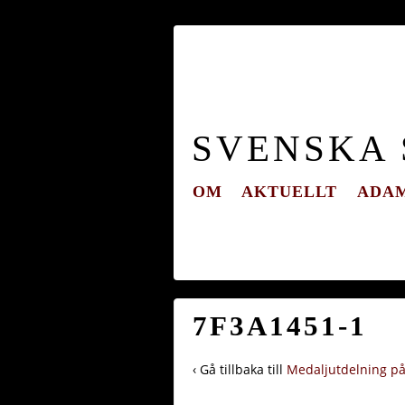
SVENSKA
OM
AKTUELLT
ADAM
7F3A1451-1
‹ Gå tillbaka till
Medaljutdelning på 