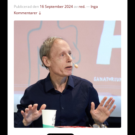
Publicerad den
16 September 2024
av
red.
—
Inga
Kommentarer ↓