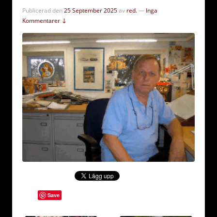
Publicerad den
25 September 2025
av
red.
—
Inga
Kommentarer ↓
Save