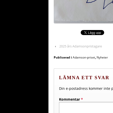
‹
2025 års Adamsonpristagare
Publicerad i
Adamson-priset
,
Nyheter
LÄMNA ETT SVAR
Din e-postadress kommer inte p
Kommentar
*