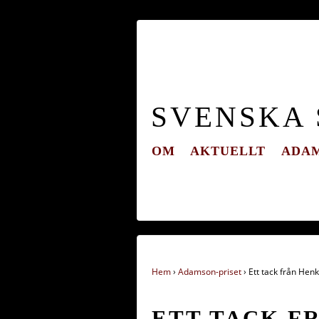
SVENSKA
OM
AKTUELLT
ADAM
Hem
›
Adamson-priset
›
Ett tack från Henk
ETT TACK F