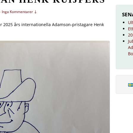
—
Inga Kommentarer ↓
SEN
Ul
ckar 2025 års internationella Adamson-pristagare Henk
Et
20
Ju
Ad
Bo