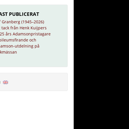
AST PUBLICERAT
f Granberg (1945–2026)
t tack från Henk Kuijpers
25 års Adamsonpristagare
bileumsfirande och
amson-utdelning på
kmässan