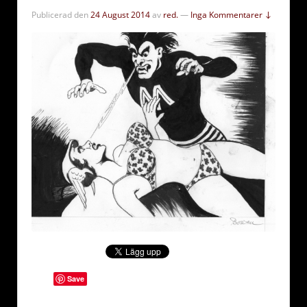
Publicerad den
24 August 2014
av
red.
—
Inga Kommentarer ↓
Save