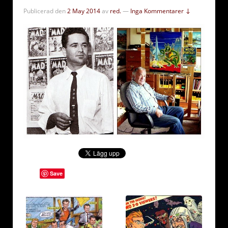
Publicerad den
2 May 2014
av
red.
—
Inga Kommentarer ↓
Save