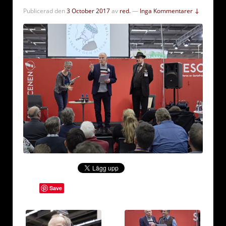
Publicerad den
3 October 2017
av
red.
—
Inga Kommentarer ↓
Save