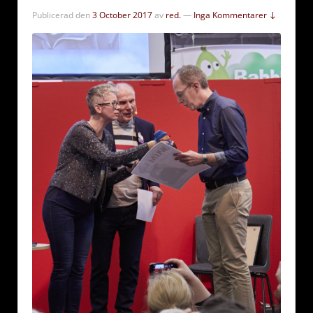
Publicerad den
3 October 2017
av
red.
—
Inga Kommentarer ↓