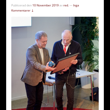
Publicerad den
10 November 2019
av
red.
—
Inga
Kommentarer ↓