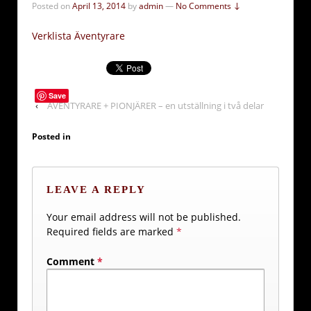
Posted on
April 13, 2014
by
admin
—
No Comments ↓
Verklista Äventyrare
Save
‹
ÄVENTYRARE + PIONJÄRER – en utställning i två delar
Posted in
LEAVE A REPLY
Your email address will not be published.
Required fields are marked
*
Comment
*