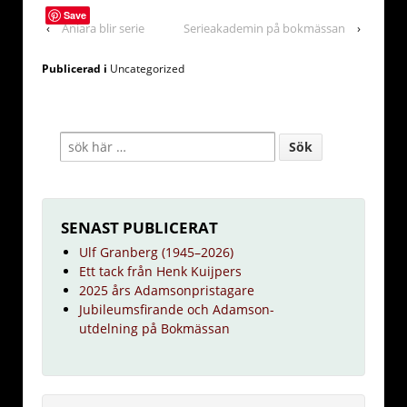
Save
‹
Aniara blir serie
Serieakademin på bokmässan
›
Publicerad i
Uncategorized
SENAST PUBLICERAT
Ulf Granberg (1945–2026)
Ett tack från Henk Kuijpers
2025 års Adamsonpristagare
Jubileumsfirande och Adamson-
utdelning på Bokmässan