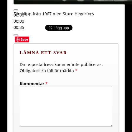
Filmklipp från 1967 med Sture Hegerfors
00:00
00:00
00:35
Save
LÄMNA ETT SVAR
Din e-postadress kommer inte publiceras.
Obligatoriska fält är märkta
*
Kommentar
*